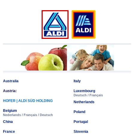
Australia
Italy
Austria:
Luxembourg
Deutsch
/
Français
HOFER
|
ALDI SÜD HOLDING
Netherlands
Belgium
Poland
Nederlands
/
Français
/
Deutsch
China
Portugal
France
Slovenia